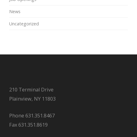
News
Uncategorized
210 Terminal Drive
Plainview, NY 11803
Phone 631.351.8467
Fax 631.351.8619